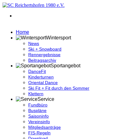
Home
Wintersport
News
Ski + Snowboard
Rennergebnisse
Beitragsarchiv
Sportangebot
DanceFit
Kinderturnen
Oriental Dance
Ski Fit + Fit durch den Sommer
Klettern
Service
Fundbüro
Buspläne
Saisoninfo
Vereinsinfo
Mitgliedsanträge
FIS-Regeln
Download