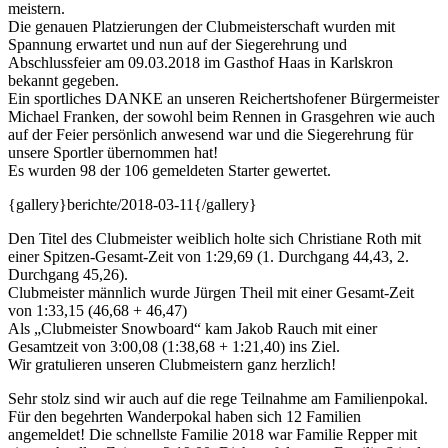
meistern.
Die genauen Platzierungen der Clubmeisterschaft wurden mit
Spannung erwartet und nun auf der Siegerehrung und
Abschlussfeier am 09.03.2018 im Gasthof Haas in Karlskron
bekannt gegeben.
Ein sportliches DANKE an unseren Reichertshofener Bürgermeister
Michael Franken, der sowohl beim Rennen in Grasgehren wie auch
auf der Feier persönlich anwesend war und die Siegerehrung für
unsere Sportler übernommen hat!
Es wurden 98 der 106 gemeldeten Starter gewertet.
{gallery}berichte/2018-03-11{/gallery}
Den Titel des Clubmeister weiblich holte sich Christiane Roth mit
einer Spitzen-Gesamt-Zeit von 1:29,69 (1. Durchgang 44,43, 2.
Durchgang 45,26).
Clubmeister männlich wurde Jürgen Theil mit einer Gesamt-Zeit
von 1:33,15 (46,68 + 46,47)
Als „Clubmeister Snowboard“ kam Jakob Rauch mit einer
Gesamtzeit von 3:00,08 (1:38,68 + 1:21,40) ins Ziel.
Wir gratulieren unseren Clubmeistern ganz herzlich!
Sehr stolz sind wir auch auf die rege Teilnahme am Familienpokal.
Für den begehrten Wanderpokal haben sich 12 Familien
angemeldet! Die schnellste Familie 2018 war Familie Repper mit