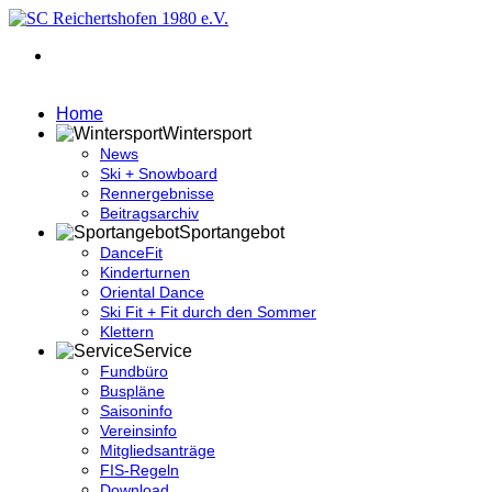
Home
Wintersport
News
Ski + Snowboard
Rennergebnisse
Beitragsarchiv
Sportangebot
DanceFit
Kinderturnen
Oriental Dance
Ski Fit + Fit durch den Sommer
Klettern
Service
Fundbüro
Buspläne
Saisoninfo
Vereinsinfo
Mitgliedsanträge
FIS-Regeln
Download