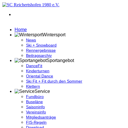
Home
Wintersport
News
Ski + Snowboard
Rennergebnisse
Beitragsarchiv
Sportangebot
DanceFit
Kinderturnen
Oriental Dance
Ski Fit + Fit durch den Sommer
Klettern
Service
Fundbüro
Buspläne
Saisoninfo
Vereinsinfo
Mitgliedsanträge
FIS-Regeln
Download