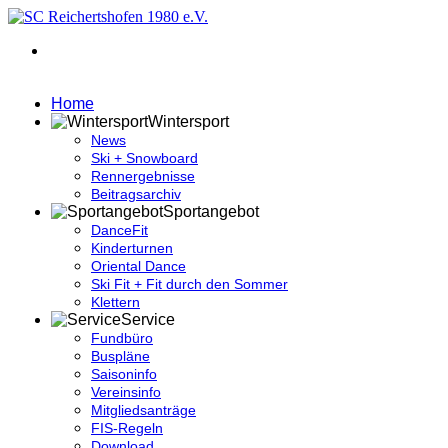
Home
Wintersport
News
Ski + Snowboard
Rennergebnisse
Beitragsarchiv
Sportangebot
DanceFit
Kinderturnen
Oriental Dance
Ski Fit + Fit durch den Sommer
Klettern
Service
Fundbüro
Buspläne
Saisoninfo
Vereinsinfo
Mitgliedsanträge
FIS-Regeln
Download