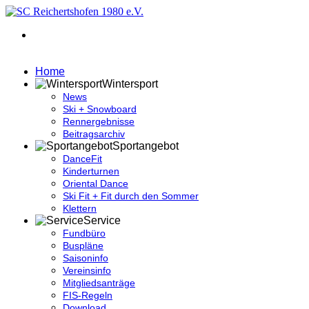
Home
Wintersport
News
Ski + Snowboard
Rennergebnisse
Beitragsarchiv
Sportangebot
DanceFit
Kinderturnen
Oriental Dance
Ski Fit + Fit durch den Sommer
Klettern
Service
Fundbüro
Buspläne
Saisoninfo
Vereinsinfo
Mitgliedsanträge
FIS-Regeln
Download