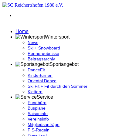
Home
Wintersport
News
Ski + Snowboard
Rennergebnisse
Beitragsarchiv
Sportangebot
DanceFit
Kinderturnen
Oriental Dance
Ski Fit + Fit durch den Sommer
Klettern
Service
Fundbüro
Buspläne
Saisoninfo
Vereinsinfo
Mitgliedsanträge
FIS-Regeln
Download