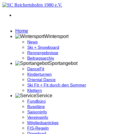
Home
Wintersport
News
Ski + Snowboard
Rennergebnisse
Beitragsarchiv
Sportangebot
DanceFit
Kinderturnen
Oriental Dance
Ski Fit + Fit durch den Sommer
Klettern
Service
Fundbüro
Buspläne
Saisoninfo
Vereinsinfo
Mitgliedsanträge
FIS-Regeln
Download