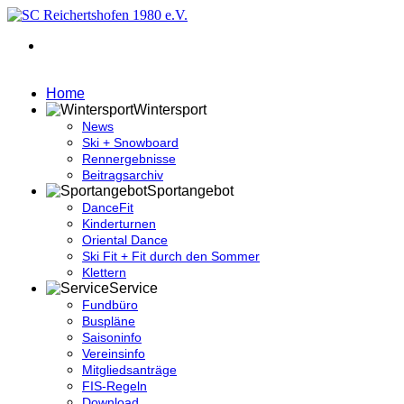
Home
Wintersport
News
Ski + Snowboard
Rennergebnisse
Beitragsarchiv
Sportangebot
DanceFit
Kinderturnen
Oriental Dance
Ski Fit + Fit durch den Sommer
Klettern
Service
Fundbüro
Buspläne
Saisoninfo
Vereinsinfo
Mitgliedsanträge
FIS-Regeln
Download