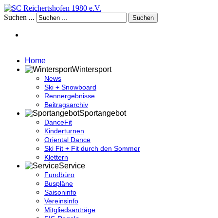
Suchen ...
Suchen
Home
Wintersport
News
Ski + Snowboard
Rennergebnisse
Beitragsarchiv
Sportangebot
DanceFit
Kinderturnen
Oriental Dance
Ski Fit + Fit durch den Sommer
Klettern
Service
Fundbüro
Buspläne
Saisoninfo
Vereinsinfo
Mitgliedsanträge