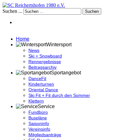
Suchen ...
Suchen
Home
Wintersport
News
Ski + Snowboard
Rennergebnisse
Beitragsarchiv
Sportangebot
DanceFit
Kinderturnen
Oriental Dance
Ski Fit + Fit durch den Sommer
Klettern
Service
Fundbüro
Buspläne
Saisoninfo
Vereinsinfo
Mitgliedsanträge