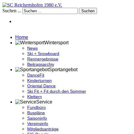
Suchen ...
Suchen
Home
Wintersport
News
Ski + Snowboard
Rennergebnisse
Beitragsarchiv
Sportangebot
DanceFit
Kinderturnen
Oriental Dance
Ski Fit + Fit durch den Sommer
Klettern
Service
Fundbüro
Buspläne
Saisoninfo
Vereinsinfo
Mitgliedsanträge