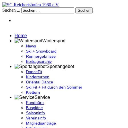
Suchen ...
Suchen
Home
Wintersport
News
Ski + Snowboard
Rennergebnisse
Beitragsarchiv
Sportangebot
DanceFit
Kinderturnen
Oriental Dance
Ski Fit + Fit durch den Sommer
Klettern
Service
Fundbüro
Buspläne
Saisoninfo
Vereinsinfo
Mitgliedsanträge