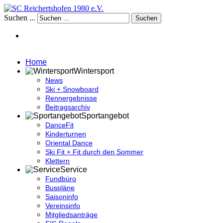
Suchen ...
Suchen
Home
Wintersport
News
Ski + Snowboard
Rennergebnisse
Beitragsarchiv
Sportangebot
DanceFit
Kinderturnen
Oriental Dance
Ski Fit + Fit durch den Sommer
Klettern
Service
Fundbüro
Buspläne
Saisoninfo
Vereinsinfo
Mitgliedsanträge