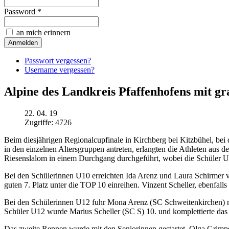
Password *
an mich erinnern
Passwort vergessen?
Username vergessen?
Alpine des Landkreis Pfaffenhofens mit 
22. 04. 19
Zugriffe: 4726
Beim diesjährigen Regionalcupfinale in Kirchberg bei Kitzbühel, 
in den einzelnen Altersgruppen antreten, erlangten die Athleten aus
Riesenslalom in einem Durchgang durchgeführt, wobei die Schüler U
Bei den Schülerinnen U10 erreichten Ida Arenz und Laura Schirmer
guten 7. Platz unter die TOP 10 einreihen. Vinzent Scheller, ebenfal
Bei den Schülerinnen U12 fuhr Mona Arenz (SC Schweitenkirchen) nu
Schüler U12 wurde Marius Scheller (SC S) 10. und komplettierte das 
Das zweite Rennen wurde mit den Seniorinnen gestartet. Olga Grimp