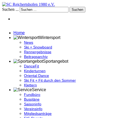
Suchen ...
Suchen
Home
Wintersport
News
Ski + Snowboard
Rennergebnisse
Beitragsarchiv
Sportangebot
DanceFit
Kinderturnen
Oriental Dance
Ski Fit + Fit durch den Sommer
Klettern
Service
Fundbüro
Buspläne
Saisoninfo
Vereinsinfo
Mitgliedsanträge