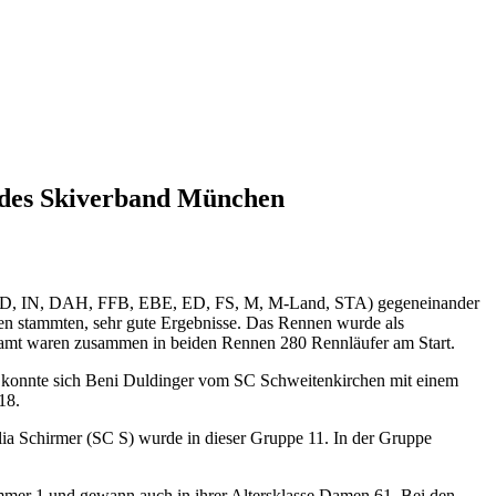
e des Skiverband München
AF, ND, IN, DAH, FFB, EBE, ED, FS, M, M-Land, STA) gegeneinander
fen stammten, sehr gute Ergebnisse. Das Rennen wurde als
esamt waren zusammen in beiden Rennen 280 Rennläufer am Start.
0 konnte sich Beni Duldinger vom SC Schweitenkirchen mit einem
18.
a Schirmer (SC S) wurde in dieser Gruppe 11. In der Gruppe
mmer 1 und gewann auch in ihrer Altersklasse Damen 61. Bei den