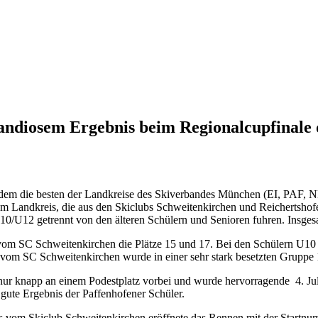
grandiosem Ergebnis beim Regionalcupfinal
bei dem die besten der Landkreise des Skiverbandes München (EI, P
 dem Landkreis, die aus den Skiclubs Schweitenkirchen und Reichertsho
10/U12 getrennt von den älteren Schülern und Senioren fuhren. Insg
 vom SC Schweitenkirchen die Plätze 15 und 17. Bei den Schülern U1
ls vom SC Schweitenkirchen wurde in einer sehr stark besetzten Gruppe 
r knapp an einem Podestplatz vorbei und wurde hervorragende 4. Juli
gute Ergebnis der Paffenhofener Schüler.
s vom Skiclub Schweitenkirchen eröffnete das Rennen mit der Startnu