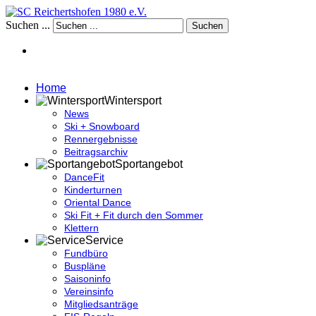
Suchen ...
Suchen
Home
Wintersport
News
Ski + Snowboard
Rennergebnisse
Beitragsarchiv
Sportangebot
DanceFit
Kinderturnen
Oriental Dance
Ski Fit + Fit durch den Sommer
Klettern
Service
Fundbüro
Buspläne
Saisoninfo
Vereinsinfo
Mitgliedsanträge