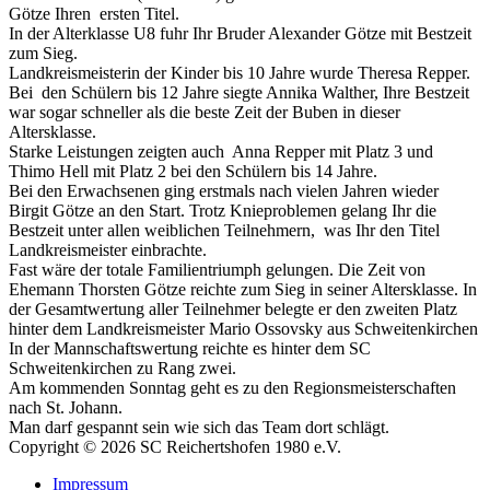
Götze Ihren ersten Titel.
In der Alterklasse U8 fuhr Ihr Bruder Alexander Götze mit Bestzeit
zum Sieg.
Landkreismeisterin der Kinder bis 10 Jahre wurde Theresa Repper.
Bei den Schülern bis 12 Jahre siegte Annika Walther, Ihre Bestzeit
war sogar schneller als die beste Zeit der Buben in dieser
Altersklasse.
Starke Leistungen zeigten auch Anna Repper mit Platz 3 und
Thimo Hell mit Platz 2 bei den Schülern bis 14 Jahre.
Bei den Erwachsenen ging erstmals nach vielen Jahren wieder
Birgit Götze an den Start. Trotz Knieproblemen gelang Ihr die
Bestzeit unter allen weiblichen Teilnehmern, was Ihr den Titel
Landkreismeister einbrachte.
Fast wäre der totale Familientriumph gelungen. Die Zeit von
Ehemann Thorsten Götze reichte zum Sieg in seiner Altersklasse. In
der Gesamtwertung aller Teilnehmer belegte er den zweiten Platz
hinter dem Landkreismeister Mario Ossovsky aus Schweitenkirchen
In der Mannschaftswertung reichte es hinter dem SC
Schweitenkirchen zu Rang zwei.
Am kommenden Sonntag geht es zu den Regionsmeisterschaften
nach St. Johann.
Man darf gespannt sein wie sich das Team dort schlägt.
Copyright © 2026 SC Reichertshofen 1980 e.V.
Impressum