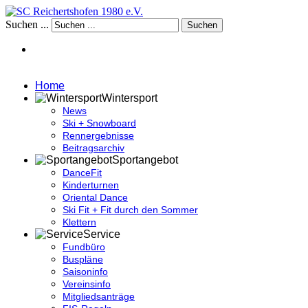
Suchen ...
Suchen
Home
Wintersport
News
Ski + Snowboard
Rennergebnisse
Beitragsarchiv
Sportangebot
DanceFit
Kinderturnen
Oriental Dance
Ski Fit + Fit durch den Sommer
Klettern
Service
Fundbüro
Buspläne
Saisoninfo
Vereinsinfo
Mitgliedsanträge