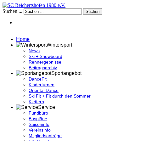
Suchen ...
Suchen
Home
Wintersport
News
Ski + Snowboard
Rennergebnisse
Beitragsarchiv
Sportangebot
DanceFit
Kinderturnen
Oriental Dance
Ski Fit + Fit durch den Sommer
Klettern
Service
Fundbüro
Buspläne
Saisoninfo
Vereinsinfo
Mitgliedsanträge